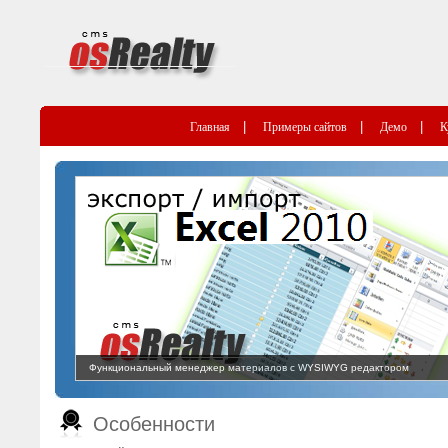
|
|
|
Главная
Примеры сайтов
Демо
К
Функциональный менеджер материалов с WYSIWYG редактором
Особенности